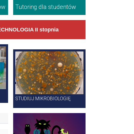
ów
Tutoring dla studentów
CHNOLOGIA II stopnia
STUDIUJ MIKROBIOLOGIĘ
Zapowiedzi