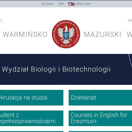
SZUKAJ
BIP
ENGLISH
CI
ZA
WARMIŃSKO
MAZURSKI
W
Wydział Biologii i Biotechnologii
króty
krutacja na studia
Dziekanat
udent z
Courses in English for
iepełnosprawnościami
Erasmus+