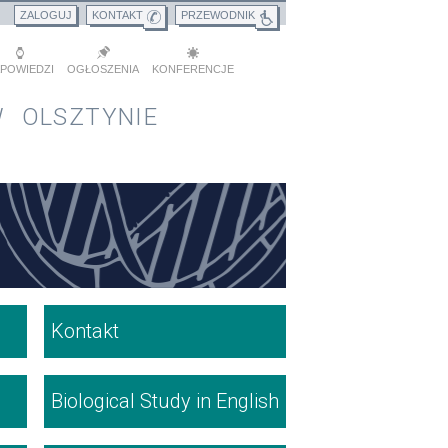
ZALOGUJ
KONTAKT
PRZEWODNIK
POWIEDZI
OGŁOSZENIA
KONFERENCJE
 OLSZTYNIE
Kontakt
Biological Study in English