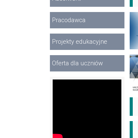
Pracodawca
Projekty edukacyjne
Oferta dla uczniów
Wideo