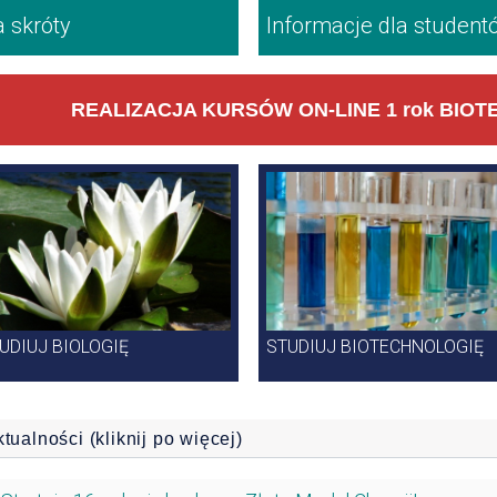
 skróty
Informacje dla student
REALIZACJA KURSÓW ON-LINE 1 rok BIOTE
ierunki
UDIUJ BIOLOGIĘ
STUDIUJ BIOTECHNOLOGIĘ
tualności (kliknij po więcej)