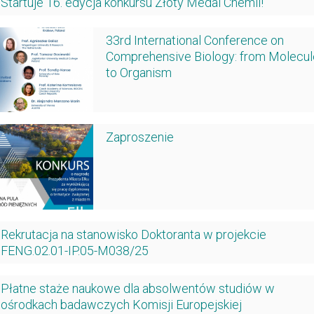
Startuje 16. edycja konkursu Złoty Medal Chemii!
33rd International Conference on
Comprehensive Biology: from Molecul
to Organism
Zaproszenie
Rekrutacja na stanowisko Doktoranta w projekcie
FENG.02.01-IP.05-M038/25
Płatne staże naukowe dla absolwentów studiów w
ośrodkach badawczych Komisji Europejskiej