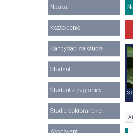
Nauka
Na
Kształcenie
Kandydaci na studia
K
Student
Student z zagranicy
ST
Studia doktoranckie
Ak
Absolwent