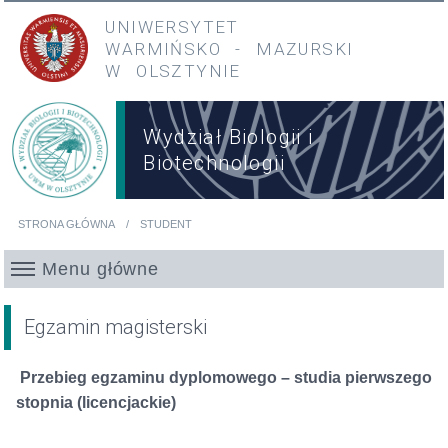
Przejdź do treści
Przejdź do menu głównego
UNIWERSYTET
WARMIŃSKO
-
MAZURSKI
W OLSZTYNIE
Wydział Biologii i
Biotechnologii
STRONA GŁÓWNA
STUDENT
Jesteś tutaj
Menu główne
Egzamin magisterski
Przebieg egzaminu dyplomowego – studia pierwszego
stopnia (licencjackie)