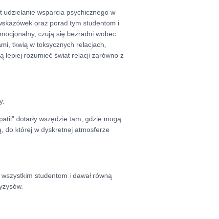
t udzielanie wsparcia psychicznego w
, wskazówek oraz porad tym studentom i
mocjonalny, czują się bezradni wobec
mi, tkwią w toksycznych relacjach,
 lepiej rozumieć świat relacji zarówno z
y.
patii” dotarły wszędzie tam, gdzie mogą
, do której w dyskretnej atmosferze
ą wszystkim studentom i dawał równą
ryzysów.