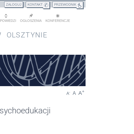
ZALOGUJ
KONTAKT
PRZEWODNIK
POWIEDZI
OGŁOSZENIA
KONFERENCJE
 OLSZTYNIE
+
A
-
A
A
sychoedukacji