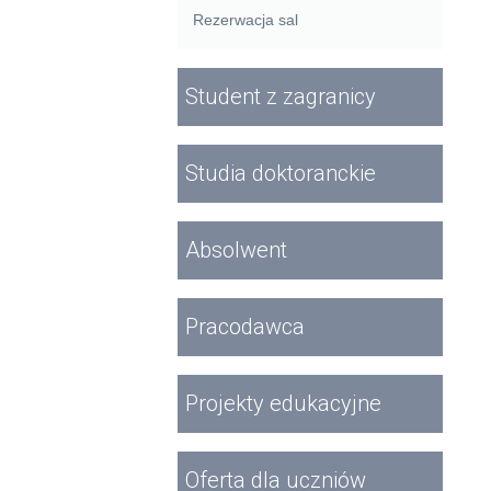
Rezerwacja sal
Student z zagranicy
Studia doktoranckie
Absolwent
Pracodawca
Projekty edukacyjne
Oferta dla uczniów