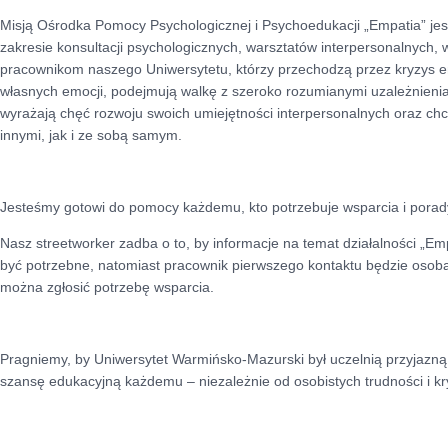
Misją Ośrodka Pomocy Psychologicznej i Psychoedukacji „Empatia” jes
zakresie konsultacji psychologicznych, warsztatów interpersonalnych
pracownikom naszego Uniwersytetu, którzy przechodzą przez kryzys e
własnych emocji, podejmują walkę z szeroko rozumianymi uzależnienia
wyrażają chęć rozwoju swoich umiejętności interpersonalnych oraz chcą
innymi, jak i ze sobą samym.
Jesteśmy gotowi do pomocy każdemu, kto potrzebuje wsparcia i porad
Nasz streetworker zadba o to, by informacje na temat działalności „Em
być potrzebne, natomiast pracownik pierwszego kontaktu będzie osobą
można zgłosić potrzebę wsparcia.
Pragniemy, by Uniwersytet Warmińsko-Mazurski był uczelnią przyjazn
szansę edukacyjną każdemu – niezależnie od osobistych trudności i k