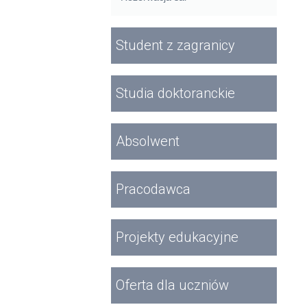
Student z zagranicy
Studia doktoranckie
Absolwent
Pracodawca
Projekty edukacyjne
Oferta dla uczniów