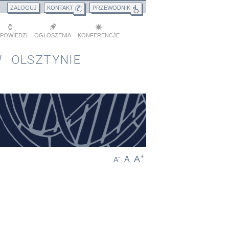
ZALOGUJ
KONTAKT
PRZEWODNIK
POWIEDZI
OGŁOSZENIA
KONFERENCJE
 OLSZTYNIE
+
A
-
A
A