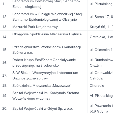
Laboratorium Powiatowej Stacji Sanitarno-
11.
ul. Piłsudskie
Epidemiologicznej
Laboratorium w Elblągu Wojewódzkiej Stacji
12.
ul. Bema 17, 
Sanitarno-Epidemiologicznej w Olsztynie
13.
Mazurski Park Krajobrazowy
Krutyń 66, 11-
Okręgowa Spółdzielnia Mleczarska Piątnica
14.
Ostroleka, Ła
Przedsiębiorstwo Wodociągów i Kanalizacji
15.
ul. Oficerska 
Spółka z o.o.
Robert Krupa EcoEXpert Oddziaływanie
ul. Rumiankow
16.
przedsięwzięć na środowisko
Olsztyn
SLW Biolab, Weterynaryjne Laboratorium
ul. Grunwaldz
17.
Diagnostyczne sp.cyw.
Ostróda
18.
Spółdzielnia Mleczarska „Mazowsze”
Chorzele
Szpital Wojewódzki im. Kardynała Stefana
19.
Al. Piłsudski
Wyszyńskiego w Łomży
ul. Powstania 
20.
Szpital Wojewódzki w Gdyni Sp. z o.o.
519 Gdynia