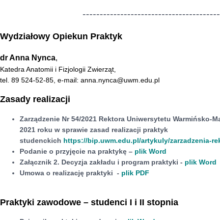
---------------------------------------
Wydziałowy Opiekun Praktyk
dr Anna Nynca
,
Katedra Anatomii i Fizjologii Zwierząt,
tel. 89 524-52-85, e-mail: anna.nynca@uwm.edu.pl
Zasady realizacji
Zarządzenie Nr 54/2021
Rektora Uniwersytetu Warmińsko-M
2021 roku
w sprawie zasad realizacji praktyk
studenckich
https://bip.uwm.edu.pl/artykuly/zarzadzenia-re
Podanie o przyjęcie na praktykę –
plik Word
Załącznik 2. Decyzja zakładu i program praktyki -
plik Word
Umowa o realizację praktyki -
plik PDF
Praktyki zawodowe – studenci I i II stopnia