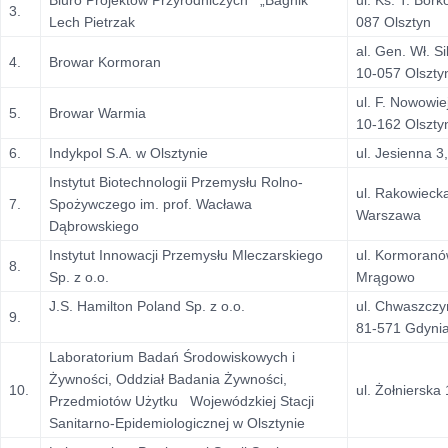
Biuro Projektów Przyrodniczych „Bagnik”
ul. Ks. T. Bor
3.
Lech Pietrzak
087 Olsztyn
al. Gen. Wł. S
4.
Browar Kormoran
10-057 Olszty
ul. F. Nowowie
5.
Browar Warmia
10-162 Olszty
6.
Indykpol S.A. w Olsztynie
ul. Jesienna 
Instytut Biotechnologii Przemysłu Rolno-
ul. Rakowieck
7.
Spożywczego im. prof. Wacława
Warszawa
Dąbrowskiego
Instytut Innowacji Przemysłu Mleczarskiego
ul. Kormoranó
8.
Sp. z o.o.
Mrągowo
J.S. Hamilton Poland Sp. z o.o.
ul. Chwaszczy
9.
81-571 Gdyni
Laboratorium Badań Środowiskowych i
Żywności, Oddział Badania Żywności,
10.
ul. Żołniersk
Przedmiotów Użytku Wojewódzkiej Stacji
Sanitarno-Epidemiologicznej w Olsztynie