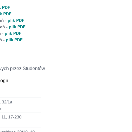
k PDF
ik PDF
ień
-
plik PDF
pień
-
plik PDF
eń
-
plik PDF
eń
-
plik PDF
owych przez Studentów
ogii
a 32/1a
n
 11, 17-230