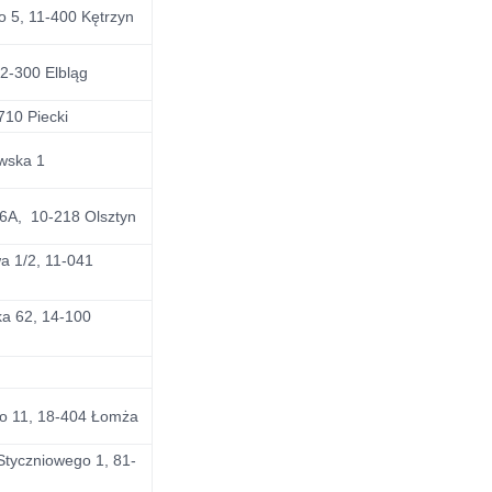
go 5, 11-400 Kętrzyn
82-300 Elbląg
710 Piecki
wska 1
16A, 10-218 Olsztyn
a 1/2, 11-041
ka 62, 14-100
ego 11, 18-404 Łomża
Styczniowego 1, 81-