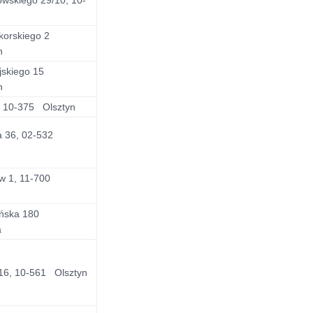
kowskiego 29/10, 10-
ikorskiego 2
n
jskiego 15
n
3, 10-375 Olsztyn
a 36, 02-532
w 1, 11-700
ńska 180
a
a 16, 10-561 Olsztyn