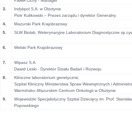
Paweł Cichy - Manager
3.
Indykpol S.A. w Olsztynie
Piotr Kulikowski – Prezes zarządu i dyrektor Generalny
4.
Mazurski Park Krajobrazowy
5.
SLW Biolab, Weterynaryjne Laboratorium Diagnostyczne sp.cy
6.
Welski Park Krajobrazowy
7.
Wipasz S.A.
Dawid Leski - Dyrektor Działu Badań i Rozwoju
8.
Kliniczne laboratorium genetyczne,
Szpital Kliniczny Ministerstwa Spraw Wewnętrznych i Administra
Warmińsko–Mazurskim Centrum Onkologii w Olsztynie
9.
Wojewódzki Specjalistyczny Szpital Dziecięcy im. Prof. Stanisł
Popowskiego