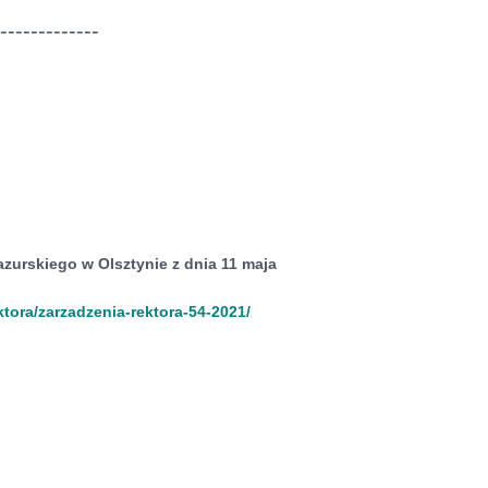
--------------
azurskiego w Olsztynie
z dnia 11 maja
ktora/zarzadzenia-rektora-54-2021/