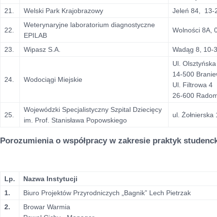
21.
Welski Park Krajobrazowy
Jeleń 84, 13-
Weterynaryjne laboratorium diagnostyczne
22.
Wolności 8A, 
EPILAB
23.
Wipasz S.A.
Wadąg 8, 10-3
Ul. Olsztyńska
14-500 Brani
24.
Wodociągi Miejskie
Ul. Filtrowa 4
26-600 Rado
Wojewódzki Specjalistyczny Szpital Dziecięcy
25.
ul. Żołnierska
im. Prof. Stanisława Popowskiego
Porozumienia o współpracy w zakresie praktyk studenc
Lp.
Nazwa Instytucji
1.
Biuro Projektów Przyrodniczych „Bagnik” Lech Pietrzak
2.
Browar Warmia