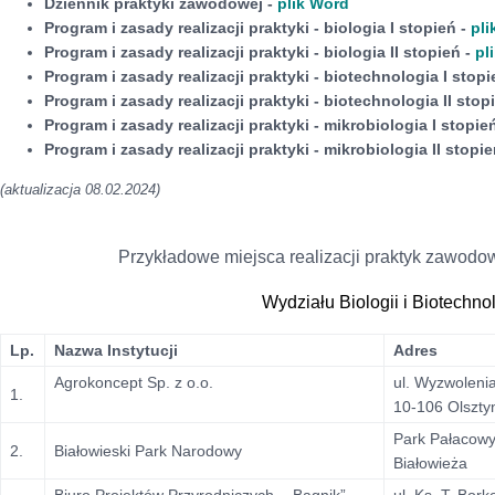
Dziennik praktyki zawodowej -
plik Word
Program i zasady realizacji praktyki - biologia I stopień -
pli
Program i zasady realizacji praktyki - biologia II stopień
-
pl
Program i zasady realizacji praktyki - biotechnologia I stop
Program i zasady realizacji praktyki - biotechnologia II sto
Program i zasady realizacji praktyki - mikrobiologia I stopi
Program i zasady realizacji praktyki - mikrobiologia II stopi
(aktualizacja 08.02.2024)
Przykładowe miejsca realizacji praktyk zawod
Wydziału Biologii i Biotechnol
Lp.
Nazwa Instytucji
Adres
Agrokoncept Sp. z o.o.
ul. Wyzwoleni
1.
10-106 Olszty
Park Pałacowy
2.
Białowieski Park Narodowy
Białowieża