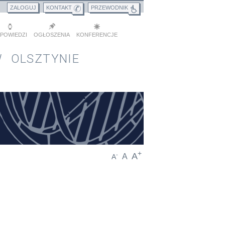
ZALOGUJ
KONTAKT
PRZEWODNIK
POWIEDZI
OGŁOSZENIA
KONFERENCJE
 OLSZTYNIE
+
A
-
A
A