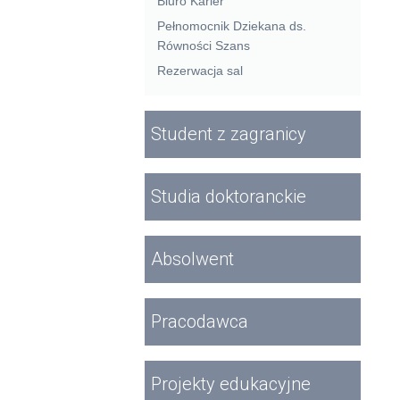
Biuro Karier
Pełnomocnik Dziekana ds.
Równości Szans
Rezerwacja sal
Student z zagranicy
Studia doktoranckie
Absolwent
Pracodawca
Projekty edukacyjne