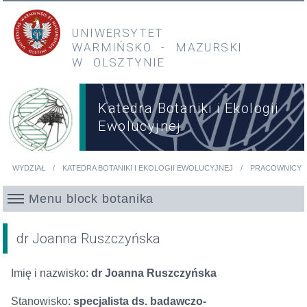
Przejdź do treści
Przejdź do menu głównego
UNIWERSYTET
WARMIŃSKO
-
MAZURSKI
W OLSZTYNIE
Katedra Botaniki i Ekologii
Ewolucyjnej
WYDZIAŁ
KATEDRA BOTANIKI I EKOLOGII EWOLUCYJNEJ
PRACOWNICY
Jesteś tutaj
Menu block botanika
dr Joanna Ruszczyńska
Imię i nazwisko:
dr Joanna Ruszczyńska
Stanowisko:
specjalista ds. badawczo-