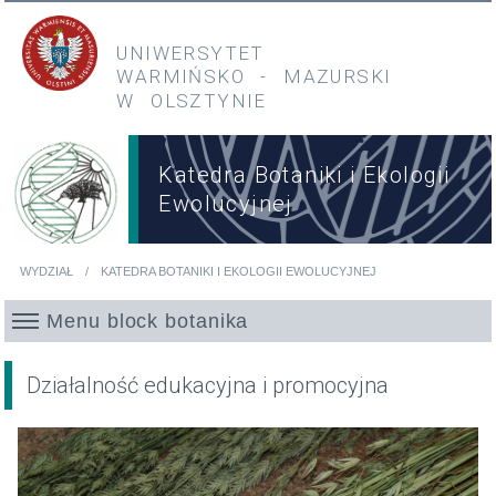
Przejdź do treści
Przejdź do menu głównego
UNIWERSYTET
WARMIŃSKO
-
MAZURSKI
W OLSZTYNIE
Katedra Botaniki i Ekologii
Ewolucyjnej
WYDZIAŁ
KATEDRA BOTANIKI I EKOLOGII EWOLUCYJNEJ
Jesteś tutaj
Menu block botanika
Działalność edukacyjna i promocyjna