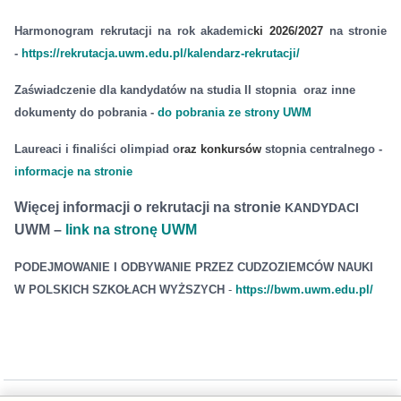
Harmonogram rekrutacji na rok akademic
ki
2026/2027
na stronie
-
https://rekrutacja.uwm.edu.pl/kalendarz-rekrutacji/
Zaświadczenie dla kandydatów na studia II stopnia oraz inne
dokumenty do pobrania -
do pobrania ze strony UWM
Laureaci i finaliści olimpiad o
raz
konkursów
stopnia centralnego -
informacje na stronie
Więcej informacji o rekrutacji na stronie
KANDYDACI
UWM –
link na stronę UWM
PODEJMOWANIE I ODBYWANIE PRZEZ CUDZOZIEMCÓW NAUKI
W POLSKICH SZKOŁACH WYŻSZYCH
-
https://bwm.uwm.edu.pl/