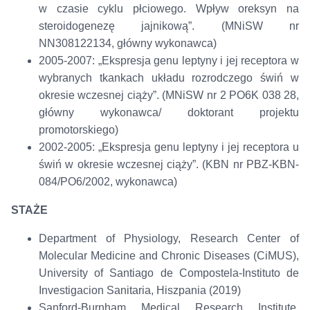
w czasie cyklu płciowego. Wpływ oreksyn na
steroidogenezę jajnikową”. (MNiSW nr
NN308122134, główny wykonawca)
2005-2007: „Ekspresja genu leptyny i jej receptora w
wybranych tkankach układu rozrodczego świń w
okresie wczesnej ciąży”. (MNiSW nr 2 PO6K 038 28,
główny wykonawca/ doktorant projektu
promotorskiego)
2002-2005: „Ekspresja genu leptyny i jej receptora u
świń w okresie wczesnej ciąży”. (KBN nr PBZ-KBN-
084/PO6/2002, wykonawca)
STAŻE
Department of Physiology, Research Center of
Molecular Medicine and Chronic Diseases (CiMUS),
University of Santiago de Compostela-Instituto de
Investigacion Sanitaria, Hiszpania (2019)
Sanford-Burnham Medical Research Institute,