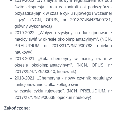
2019-2022: „Wisfatyna nowym regulatorem rozrodu
świń: ekspresja i rola w kontroli osi podwzgórze-
przysadka-jajnik w czasie cyklu rujowego i wczesnej
ciąży”. (NCN, OPUS, nr 2018/31/B/NZ9/00781,
główny wykonawca)
2019-2022: „Wpływ rezystyny na funkcjonowanie
macicy świń w okresie okołoimplantacyjnym”. (NCN,
PRELUDIUM, nr 2018/31/N/NZ9/00783, opiekun
naukowy)
2018-2021: „Rola chemeryny w macicy świni w
okresie okołoimplantacyjnym”. (NCN, OPUS, nr
2017/25/B/NZ9/00040, kierownik)
2018-2021: „Chemeryna - nowy czynnik regulujący
funkcjonowanie ciałka żółtego świni
w czasie cyklu rujowego”. (NCN, PRELUDIUM, nr
2017/27/N/NZ9/00638, opiekun naukowy)
Zakończone: