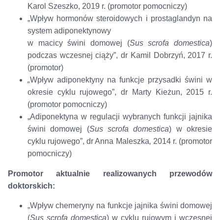
Karol Szeszko, 2019 r. (promotor pomocniczy)
„Wpływ hormonów steroidowych i prostaglandyn na
system adiponektynowy
w macicy świni domowej (
Sus scrofa domestica
)
podczas wczesnej ciąży”, dr Kamil Dobrzyń, 2017 r.
(promotor)
„
Wpływ adiponektyny na funkcje przysadki świni w
okresie cyklu rujowego”, dr Marty Kieżun, 2015 r.
(promotor pomocniczy)
„Adiponektyna w regulacji wybranych funkcji jajnika
świni domowej (
Sus scrofa domestica
) w okresie
cyklu rujowego”, dr Anna Maleszka
,
2014 r. (promotor
pomocniczy)
Promotor aktualnie realizowanych przewodów
doktorskich:
„Wpływ chemeryny na funkcje jajnika świni domowej
(
Sus scrofa domestica
) w cyklu rujowym i wczesnej