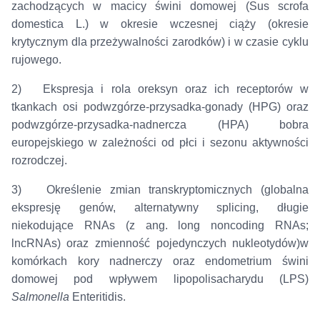
zachodzących w macicy świni domowej (Sus scrofa
domestica L.) w okresie wczesnej ciąży (okresie
krytycznym dla przeżywalności zarodków) i w czasie cyklu
rujowego.
2) Ekspresja i rola oreksyn oraz ich receptorów w
tkankach osi podwzgórze-przysadka-gonady (HPG) oraz
podwzgórze-przysadka-nadnercza (HPA) bobra
europejskiego w zależności od płci i sezonu aktywności
rozrodczej.
3) Określenie zmian transkryptomicznych (globalna
ekspresję genów, alternatywny splicing, długie
niekodujące RNAs (z ang. long noncoding RNAs;
lncRNAs) oraz zmienność pojedynczych nukleotydów)w
komórkach kory nadnerczy oraz endometrium świni
domowej pod wpływem lipopolisacharydu (LPS)
Salmonella
Enteritidis.