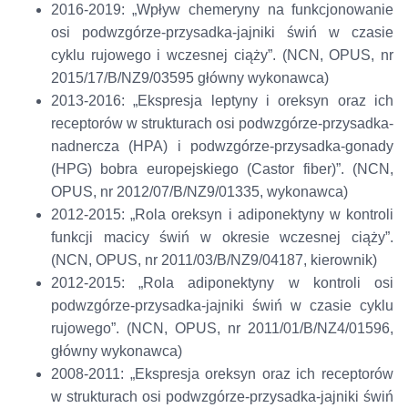
2016-2019: „Wpływ chemeryny na funkcjonowanie
osi podwzgórze-przysadka-jajniki świń w czasie
cyklu rujowego i wczesnej ciąży”. (NCN, OPUS, nr
2015/17/B/NZ9/03595 główny wykonawca)
2013-2016: „Ekspresja leptyny i oreksyn oraz ich
receptorów w strukturach osi podwzgórze-przysadka-
nadnercza (HPA) i podwzgórze-przysadka-gonady
(HPG) bobra europejskiego (Castor fiber)”. (NCN,
OPUS, nr 2012/07/B/NZ9/01335, wykonawca)
2012-2015: „Rola oreksyn i adiponektyny w kontroli
funkcji macicy świń w okresie wczesnej ciąży”.
(NCN, OPUS, nr 2011/03/B/NZ9/04187, kierownik)
2012-2015: „Rola adiponektyny w kontroli osi
podwzgórze-przysadka-jajniki świń w czasie cyklu
rujowego”. (NCN, OPUS, nr 2011/01/B/NZ4/01596,
główny wykonawca)
2008-2011: „Ekspresja oreksyn oraz ich receptorów
w strukturach osi podwzgórze-przysadka-jajniki świń