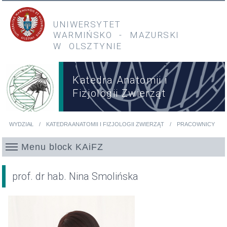
Przejdź do treści
Przejdź do menu głównego
UNIWERSYTET
WARMIŃSKO
-
MAZURSKI
W OLSZTYNIE
Katedra Anatomii i
Fizjologii Zwierząt
WYDZIAŁ
KATEDRA ANATOMII I FIZJOLOGII ZWIERZĄT
PRACOWNICY
Jesteś tutaj
Menu block KAiFZ
prof. dr hab. Nina Smolińska