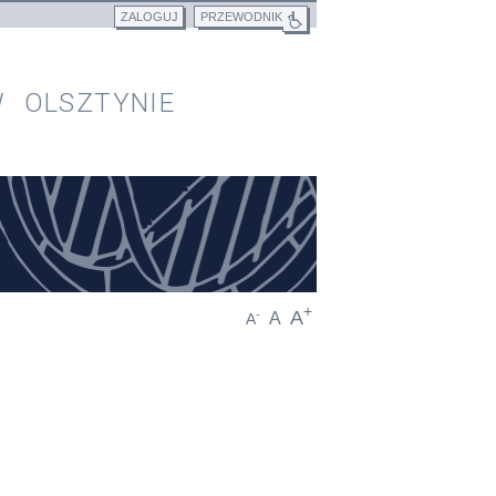
ZALOGUJ
PRZEWODNIK
 OLSZTYNIE
+
A
-
A
A