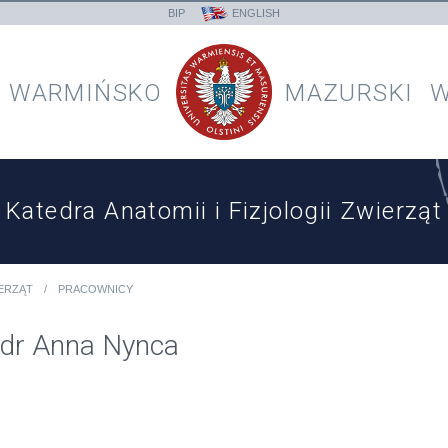
BIP
ENGLISH
WARMIŃSKO
MAZURSKI
W
Katedra Anatomii i Fizjologii Zwierząt
IERZĄT
PRACOWNICY
dr Anna Nynca