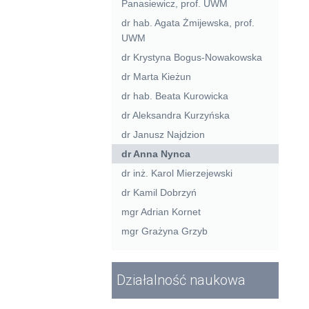
Panasiewicz, prof. UWM
dr hab. Agata Żmijewska, prof.
UWM
dr Krystyna Bogus-Nowakowska
dr Marta Kieżun
dr hab. Beata Kurowicka
dr Aleksandra Kurzyńska
dr Janusz Najdzion
dr Anna Nynca
dr inż. Karol Mierzejewski
dr Kamil Dobrzyń
mgr Adrian Kornet
mgr Grażyna Grzyb
Działalność naukowa