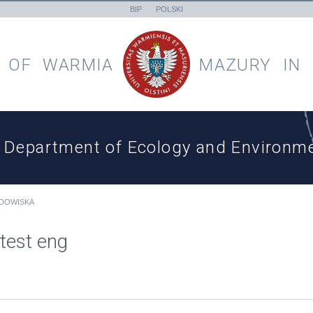
BIP
POLSKI
 OF
WARMIA
MAZURY
IN
Department of Ecology and Environme
ODOWISKA
test eng