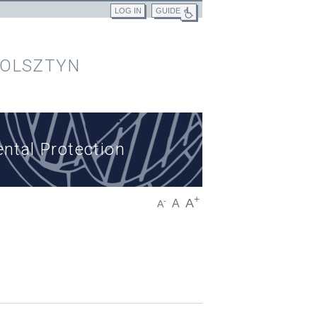
LOG IN
GUIDE
 OLSZTYN
ntal Protection
+
A
-
A
A