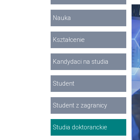
Nauka
Kształcenie
Kandydaci na studia
Student
Student z zagranicy
Studia doktoranckie