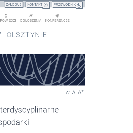
ZALOGUJ
KONTAKT
PRZEWODNIK
POWIEDZI
OGŁOSZENIA
KONFERENCJE
 OLSZTYNIE
+
A
-
A
A
terdyscyplinarne
spodarki