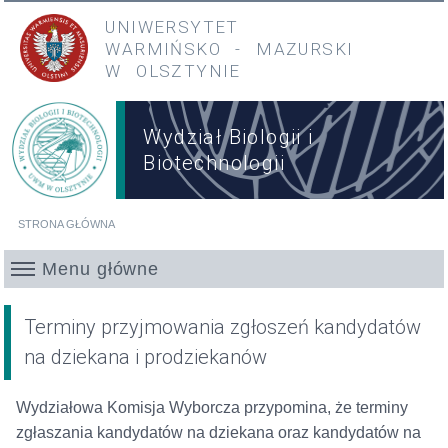
Przejdź do treści
Przejdź do menu głównego
UNIWERSYTET
WARMIŃSKO
-
MAZURSKI
W OLSZTYNIE
Wydział Biologii i
Biotechnologii
STRONA GŁÓWNA
Jesteś tutaj
Menu główne
Terminy przyjmowania zgłoszeń kandydatów
na dziekana i prodziekanów
Wydziałowa Komisja Wyborcza przypomina, że terminy
zgłaszania kandydatów na dziekana oraz kandydatów na