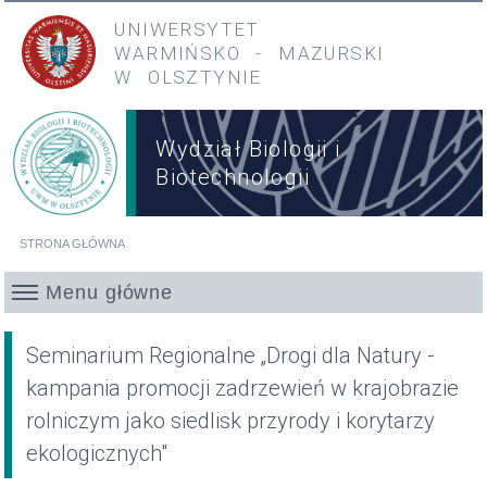
Przejdź do treści
Przejdź do menu głównego
UNIWERSYTET
WARMIŃSKO
-
MAZURSKI
W OLSZTYNIE
Wydział Biologii i
Biotechnologii
STRONA GŁÓWNA
Jesteś tutaj
Menu główne
Seminarium Regionalne „Drogi dla Natury -
kampania promocji zadrzewień w krajobrazie
rolniczym jako siedlisk przyrody i korytarzy
ekologicznych"