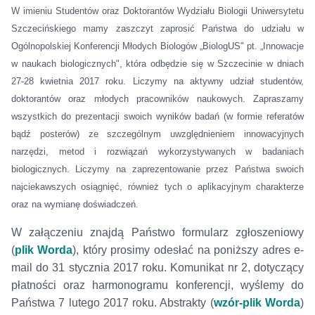
W imieniu Studentów oraz Doktorantów Wydziału Biologii Uniwersytetu
Szczecińskiego mamy zaszczyt zaprosić Państwa do udziału w
Ogólnopolskiej Konferencji Młodych Biologów „BiologUS" pt. „Innowacje
w naukach biologicznych", która odbędzie się w Szczecinie w dniach
27-28 kwietnia 2017 roku. Liczymy na aktywny udział studentów,
doktorantów oraz młodych pracowników naukowych. Zapraszamy
wszystkich do prezentacji swoich wyników badań (w formie referatów
bądź posterów) ze szczególnym uwzględnieniem innowacyjnych
narzędzi, metod i rozwiązań wykorzystywanych w badaniach
biologicznych. Liczymy na zaprezentowanie przez Państwa swoich
najciekawszych osiągnięć, również tych o aplikacyjnym charakterze
oraz na wymianę doświadczeń.
W załączeniu znajdą Państwo formularz zgłoszeniowy
(
plik Worda
), który prosimy odesłać na poniższy adres e-
mail do 31 stycznia 2017 roku. Komunikat nr 2, dotyczący
płatności oraz harmonogramu konferencji, wyślemy do
Państwa 7 lutego 2017 roku. Abstrakty (
wzór-plik Worda
)