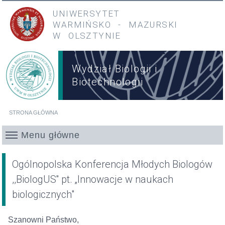
Przejdź do treści
Przejdź do menu głównego
UNIWERSYTET
WARMIŃSKO
-
MAZURSKI
W OLSZTYNIE
Wydział Biologii i
Biotechnologii
STRONA GŁÓWNA
Jesteś tutaj
Menu główne
Ogólnopolska Konferencja Młodych Biologów
,,BiologUS'' pt. „Innowacje w naukach
biologicznych"
Szanowni Państwo,