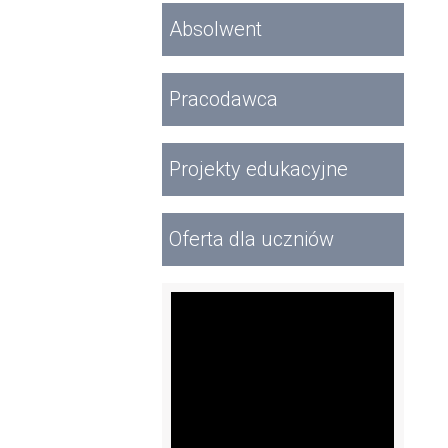
Absolwent
Pracodawca
Projekty edukacyjne
Oferta dla uczniów
Wideo