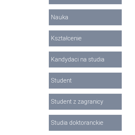
Nauka
Kształcenie
Kandydaci na studia
Student
Student z zagranicy
Studia doktoranckie