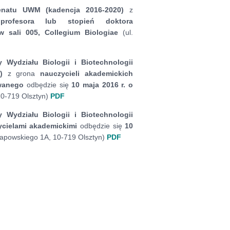
Senatu UWM (kadencja 2016-2020)
z
 profesora
lub stopień doktora
w sali 005, Collegium Biologiae
(ul.
 Wydziału Biologii i Biotechnologii
0)
z grona
nauczycieli akademickich
towanego
odbędzie się
10 maja 2016 r. o
10-719 Olsztyn)
PDF
 Wydziału Biologii i Biotechnologii
cielami akademickimi
odbędzie się
10
zapowskiego 1A, 10-719 Olsztyn)
PDF