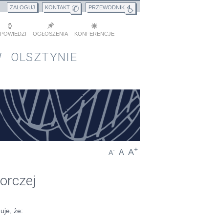
ZALOGUJ
KONTAKT
PRZEWODNIK
POWIEDZI
OGŁOSZENIA
KONFERENCJE
 OLSZTYNIE
+
A
-
A
A
orczej
uje, że: