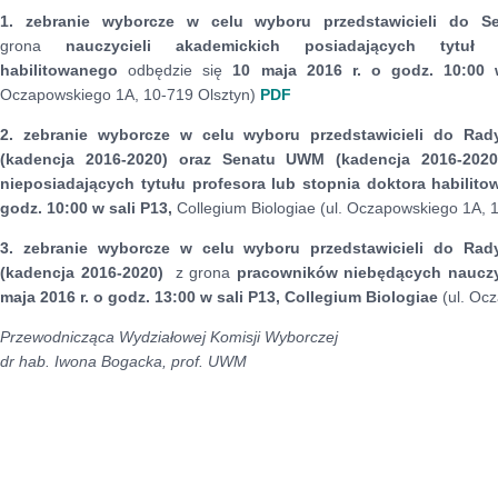
1.
zebranie wyborcze
w celu wyboru przedstawicieli do 
grona
nauczycieli akademickich posiadających tytuł
habilitowanego
odbędzie się
10 maja 2016 r. o godz. 10:00 
Oczapowskiego 1A, 10-719 Olsztyn)
PDF
2.
zebranie wyborcze
w celu wyboru przedstawicieli do Rady
(kadencja 2016-2020)
oraz Senatu UWM (kadencja 2016-202
nieposiadających tytułu profesora lub stopnia doktora habili
godz. 10:00 w sali P13,
Collegium Biologiae (ul. Oczapowskiego 1A, 
3.
zebranie wyborcze
w celu wyboru przedstawicieli do Rady
(kadencja 2016-2020)
z grona
pracowników niebędących nauczy
maja 2016 r. o godz. 13:00 w sali P13, Collegium Biologiae
(ul. Oc
Przewodnicząca Wydziałowej Komisji Wyborczej
dr hab. Iwona Bogacka, prof. UWM