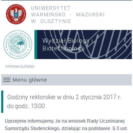
Przejdź do treści
Przejdź do menu głównego
UNIWERSYTET
WARMIŃSKO
-
MAZURSKI
W OLSZTYNIE
Wydział Biologii i
Biotechnologii
STRONA GŁÓWNA
Jesteś tutaj
Menu główne
Godziny rektorskie w dniu 2 stycznia 2017 r.
do godz. 13:00
Uprzejmie informujemy, że na wniosek Rady Uczelnianej
Samorządu Studenckiego, działając na podstawie § 3 ust.