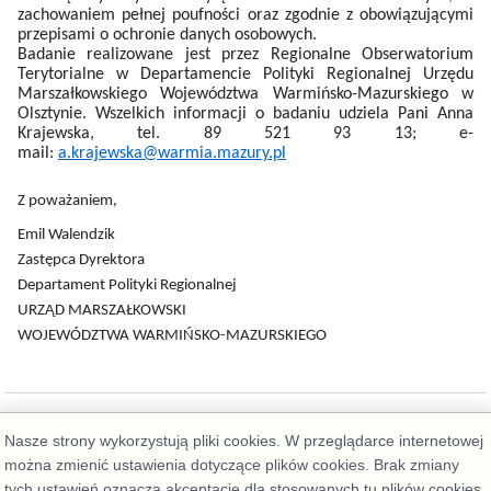
zachowaniem pełnej poufności oraz zgodnie z obowiązującymi
przepisami o ochronie danych osobowych.
Badanie realizowane jest przez Regionalne Obserwatorium
Terytorialne w Departamencie Polityki Regionalnej Urzędu
Marszałkowskiego Województwa Warmińsko-Mazurskiego w
Olsztynie.
Wszelkich informacji o badaniu udziela Pani Anna
Krajewska, tel. 89 521 93 13; e-
mail:
a.krajewska@warmia.mazury.pl
Z poważaniem,
Emil Walendzik
Zastępca Dyrektora
Departament Polityki Regionalnej
URZĄD MARSZAŁKOWSKI
WOJEWÓDZTWA WARMIŃSKO-MAZURSKIEGO
Nasze strony wykorzystują pliki cookies. W przeglądarce internetowej
można zmienić ustawienia dotyczące plików cookies. Brak zmiany
tych ustawień oznacza akceptację dla stosowanych tu plików cookies