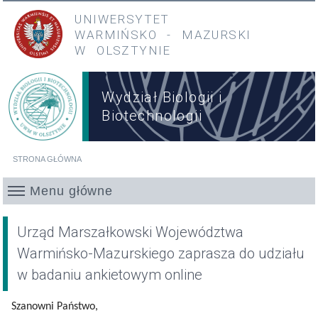
Przejdź do treści
Przejdź do menu głównego
UNIWERSYTET
WARMIŃSKO
-
MAZURSKI
W OLSZTYNIE
Wydział Biologii i
Biotechnologii
STRONA GŁÓWNA
Jesteś tutaj
Menu główne
Urząd Marszałkowski Województwa
Warmińsko-Mazurskiego zaprasza do udziału
w badaniu ankietowym online
Szanowni Państwo,