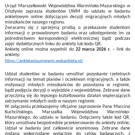
Urząd Marszałkowski Województwa Warmińsko-Mazurskiego w
Olsztynie zaprasza studentów UWM do udziału w badaniu
ankietowym online dotyczącym decyzji migracyjnych młodych
mieszkańców naszego regionu.
Zwracamy się z uprzejmą prośbą o przekazanie studentom
informacji o prowadzonym badaniu oraz udostępnienie im za
pośrednictwem korespondencji elektronicznej bądź podczas
zajęć dydaktycznych linku do ankiety lub kodu QR.
Ankietę online można wypełnić do
22 marca 2026 r.
– link do
ankiety:
https://ankietastuumwwm.webankieta.pl/
Udział studentów w badaniu umożliwi pozyskanie rzetelnych
informacji na temat planów i oczekiwań migracyjnych,
a także
motywacji młodych mieszkańców do pozostania w regionie,
bądź podjęcia decyzji o wyjeździe z województwa.
Zebrane dane
przyczynią się do lepszego
kształtowania działań wspierających
zatrzymanie młodych osób w naszym regionie.
W załączeniu przekazujemy oficjalne zaproszenie Pana Marcina
Kuchcińskiego, Marszałka Województwa Warmińsko-
Mazurskiego, do udziału w badaniu. Dołączamy także kod QR,
który umożliwia bezpośrednie przekierowanie do ankiety online.
Udział w badaniu jest całkowicie anonimowy. Zebrane dane
zostaną wykorzystane wyłącznie do celów badawczych, z