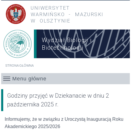
Przejdź do treści
Przejdź do menu głównego
UNIWERSYTET
WARMIŃSKO
-
MAZURSKI
W OLSZTYNIE
Wydział Biologii i
Biotechnologii
STRONA GŁÓWNA
Jesteś tutaj
Menu główne
Godziny przyjęć w Dziekanacie w dniu 2
października 2025 r.
Informujemy, że w związku z Uroczystą Inauguracją Roku
Akademickiego 2025/2026